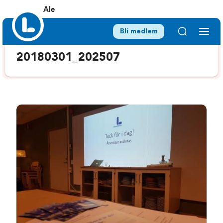
Ale
Bli medlem
20180301_202507